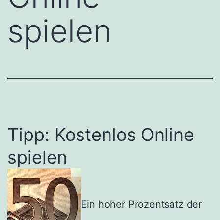
spielen
Tipp: Kostenlos Online
spielen
Ein hoher Prozentsatz der