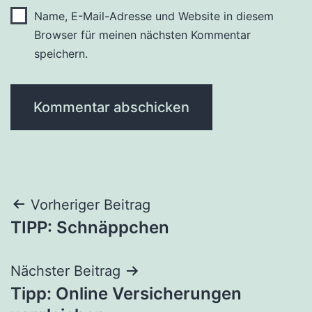
Name, E-Mail-Adresse und Website in diesem
Browser für meinen nächsten Kommentar
speichern.
Beitragsnavigation
Vorheriger Beitrag
TIPP: Schnäppchen
Nächster Beitrag
Tipp: Online Versicherungen