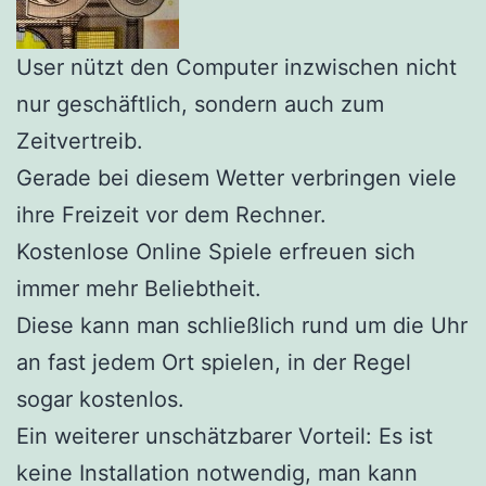
User nützt den Computer inzwischen nicht
nur geschäftlich, sondern auch zum
Zeitvertreib.
Gerade bei diesem Wetter verbringen viele
ihre Freizeit vor dem Rechner.
Kostenlose Online Spiele erfreuen sich
immer mehr Beliebtheit.
Diese kann man schließlich rund um die Uhr
an fast jedem Ort spielen, in der Regel
sogar kostenlos.
Ein weiterer unschätzbarer Vorteil: Es ist
keine Installation notwendig, man kann