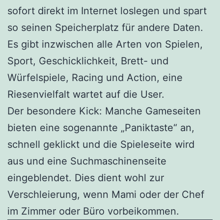
sofort direkt im Internet loslegen und spart
so seinen Speicherplatz für andere Daten.
Es gibt inzwischen alle Arten von Spielen,
Sport, Geschicklichkeit, Brett- und
Würfelspiele, Racing und Action, eine
Riesenvielfalt wartet auf die User.
Der besondere Kick: Manche Gameseiten
bieten eine sogenannte „Paniktaste“ an,
schnell geklickt und die Spieleseite wird
aus und eine Suchmaschinenseite
eingeblendet. Dies dient wohl zur
Verschleierung, wenn Mami oder der Chef
im Zimmer oder Büro vorbeikommen.